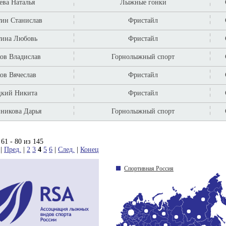
ева Наталья
Лыжные гонки
ин Станислав
Фристайл
ина Любовь
Фристайл
ов Владислав
Горнолыжный спорт
ов Вячеслав
Фристайл
кий Никита
Фристайл
никова Дарья
Горнолыжный спорт
61 - 80 из 145
|
Пред.
|
2
3
4
5
6
|
След.
|
Конец
Спортивная Россия