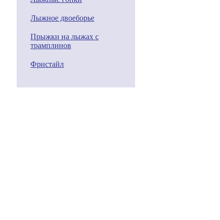
Лыжное двоеборье
Прыжки на лыжах с
трамплинов
Фристайл