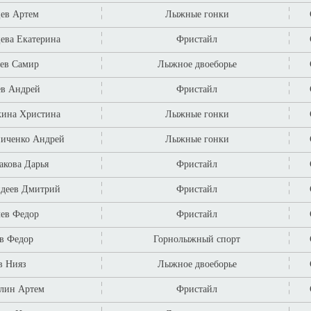
ев Артем
Лыжные гонки
ева Екатерина
Фристайл
ев Самир
Лыжное двоеборье
в Андрей
Фристайл
ина Христина
Лыжные гонки
иченко Андрей
Лыжные гонки
акова Дарья
Фристайл
деев Дмитрий
Фристайл
ев Федор
Фристайл
в Федор
Горнолыжный спорт
в Нияз
Лыжное двоеборье
лин Артем
Фристайл