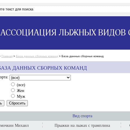
АССОЦИАЦИЯ ЛЫЖНЫХ ВИДОВ 
>
Главная
>
База данных сборных команд
>
База данных сборных команд
БАЗА ДАННЫХ СБОРНЫХ КОМАНД
орта:
(все)
Жен
Муж
Вид спорта
имочкин Михаил
Прыжки на лыжах с трамплина