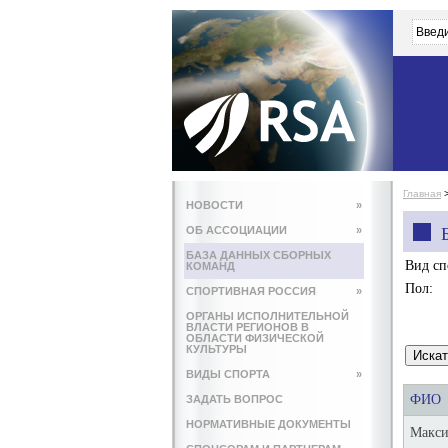
Главная
НОВОСТИ
»
ОБ АССОЦИАЦИИ
»
БАЗА ДАННЫХ СБОРНЫХ
Вид сп
КОМАНД
Пол:
СПОРТИВНАЯ РОССИЯ
»
ОРГАНЫ ИСПОЛНИТЕЛЬНОЙ
ВЛАСТИ РЕГИОНОВ В
ОБЛАСТИ ФИЗИЧЕСКОЙ
КУЛЬТУРЫ
ВИДЫ СПОРТА
»
ФИО
ЗАДАТЬ ВОПРОС
НОРМАТИВНЫЕ ДОКУМЕНТЫ
Макс