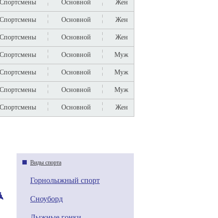
Спортсмены
Основной
Жен
Спортсмены
Основной
Жен
Спортсмены
Основной
Жен
Спортсмены
Основной
Муж
Спортсмены
Основной
Муж
Спортсмены
Основной
Муж
Спортсмены
Основной
Жен
Виды спорта
Горнолыжный спорт
Сноуборд
Лыжные гонки