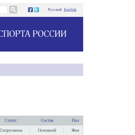
Русский
English
СПОРТА РОССИИ
Статус
Состав
Пол
Спортсмены
Основной
Жен