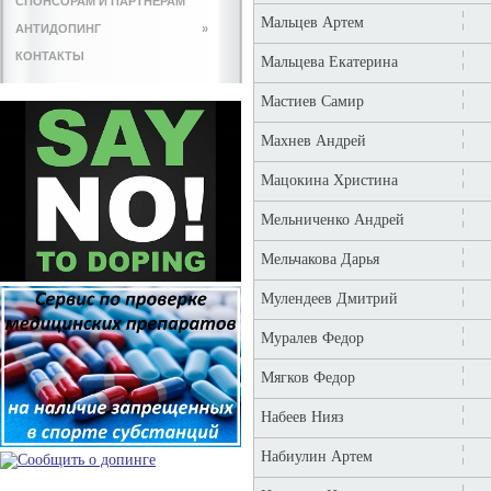
СПОНСОРАМ И ПАРТНЕРАМ
Мальцев Артем
АНТИДОПИНГ
»
КОНТАКТЫ
Мальцева Екатерина
Мастиев Самир
Махнев Андрей
Мацокина Христина
Мельниченко Андрей
Мельчакова Дарья
Мулендеев Дмитрий
Муралев Федор
Мягков Федор
Набеев Нияз
Набиулин Артем