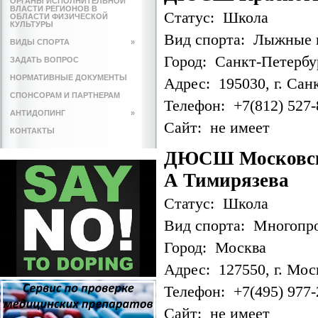
ОРГАНЫ ИСПОЛНИТЕЛЬНОЙ
ВЛАСТИ РЕГИОНОВ В
Статус: Школа
ОБЛАСТИ ФИЗИЧЕСКОЙ
КУЛЬТУРЫ
Вид спорта: Лыжные 
ВИДЫ СПОРТА
»
Город: Санкт-Петербу
ЗАДАТЬ ВОПРОС
НОРМАТИВНЫЕ ДОКУМЕНТЫ
Адрес: 195030, г. Санк
СПОНСОРАМ И ПАРТНЕРАМ
Телефон: +7(812) 527-
АНТИДОПИНГ
»
Сайт: не имеет
КОНТАКТЫ
ДЮСШ Московской
А Тимирязева
Статус: Школа
Вид спорта: Многопр
Город: Москва
Адрес: 127550, г. Мос
Телефон: +7(495) 977-
Сайт: не имеет