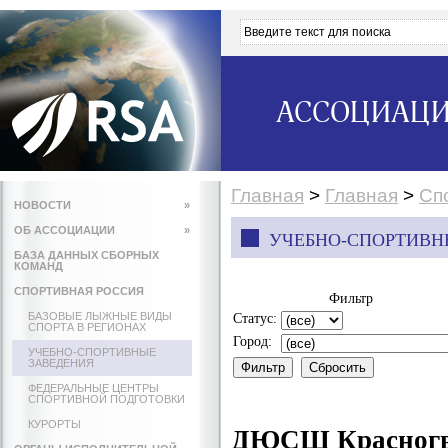
АССОЦИАЦИ
Главная
>
Главная
>
Сп
НОВОСТИ
»
ОБ АССОЦИАЦИИ
»
УЧЕБНО-СПОРТИВН
БАЗА ДАННЫХ СБОРНЫХ
КОМАНД
СПОРТИВНАЯ РОССИЯ
Фильтр
БАЗОВЫЕ ЛЫЖНЫЕ ВИДЫ
Статус:
СПОРТА В РЕГИОНАХ
Город:
УЧЕБНО-СПОРТИВНЫЕ
ЗАВЕДЕНИЯ
ФЕДЕРАЛЬНЫЕ ЦЕНТРЫ
СПОРТИВНОЙ ПОДГОТОВКИ
КУРОРТЫ
ДЮСШ Красногва