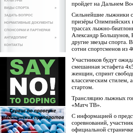
КУЛЬТУРЫ
пройдет на Дальнем Во
ВИДЫ СПОРТА
»
Сильнейшие лыжники ст
ЗАДАТЬ ВОПРОС
призёры Олимпийских и
НОРМАТИВНЫЕ ДОКУМЕНТЫ
трассах лыжно-биатлон
СПОНСОРАМ И ПАРТНЕРАМ
Александр Большунов, 
АНТИДОПИНГ
»
другие звезды спорта. 
КОНТАКТЫ
сотни спортсменов из 4
Участников будут ожида
смешанная эстафета 4х5
женщин, спринт свобод
классическим стилем, а
стартом.
Трансляцию лыжных гон
«Матч ТВ».
С информацией о предс
соревнований, участник
официальной страничк