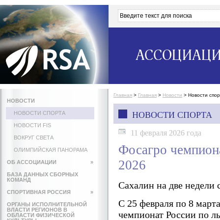
АССОЦИАЦИ
Главная
>
Главная
>
Новости
>
Новости спо
НОВОСТИ
НОВОСТИ СПОРТА
НОВОСТИ СПОРТА
НОВОСТИ FIS
11 февраля 2026 года
ВОКРУГ СВЕТА
Фосагро чемпион
ОЛИМПИЙСКАЯ ПАНОРАМА
2026
ОБ АССОЦИАЦИИ
»
БАЗА ДАННЫХ СБОРНЫХ
КОМАНД
Сахалин на две недели
СПОРТИВНАЯ РОССИЯ
»
С 25 февраля по 8 мар
ОРГАНЫ ИСПОЛНИТЕЛЬНОЙ
ВЛАСТИ РЕГИОНОВ В
чемпионат России по 
ОБЛАСТИ ФИЗИЧЕСКОЙ