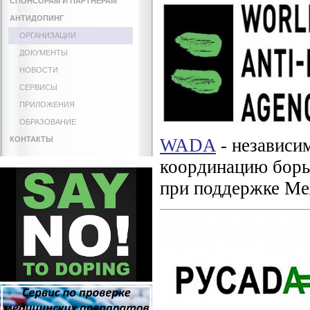
СПОНСОРАМ И ПАРТНЕРАМ
АНТИДОПИНГ
ОРГАНИЗАЦИИ
ДОКУМЕНТЫ
НОВОСТИ
СЕРВИСЫ
ПРИЛОЖЕНИЯ
ОБРАЗОВАНИЕ
КОНТАКТЫ
WADA
- независи
координацию борьб
при поддержке Ме