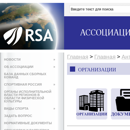
АССОЦИАЦИ
Главная
>
Главная
>
Ан
НОВОСТИ
»
ОБ АССОЦИАЦИИ
»
ОРГАНИЗАЦИИ
БАЗА ДАННЫХ СБОРНЫХ
КОМАНД
СПОРТИВНАЯ РОССИЯ
»
ОРГАНЫ ИСПОЛНИТЕЛЬНОЙ
ВЛАСТИ РЕГИОНОВ В
ОБЛАСТИ ФИЗИЧЕСКОЙ
КУЛЬТУРЫ
ВИДЫ СПОРТА
»
ЗАДАТЬ ВОПРОС
НОРМАТИВНЫЕ ДОКУМЕНТЫ