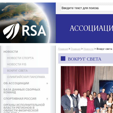
АССОЦИАЦИ
Главная
>
Главная
>
Новости
>
Вокруг света
НОВОСТИ
НОВОСТИ СПОРТА
ВОКРУГ СВЕТА
НОВОСТИ FIS
ВОКРУГ СВЕТА
ОЛИМПИЙСКАЯ ПАНОРАМА
ОБ АССОЦИАЦИИ
»
БАЗА ДАННЫХ СБОРНЫХ
КОМАНД
СПОРТИВНАЯ РОССИЯ
»
ОРГАНЫ ИСПОЛНИТЕЛЬНОЙ
ВЛАСТИ РЕГИОНОВ В
ОБЛАСТИ ФИЗИЧЕСКОЙ