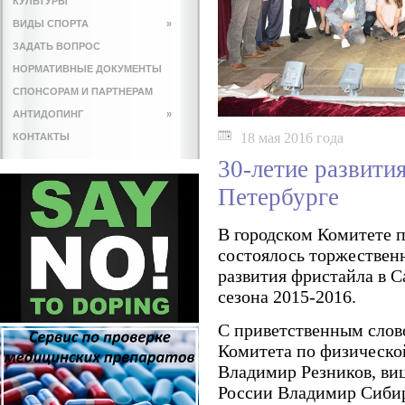
КУЛЬТУРЫ
ВИДЫ СПОРТА
»
ЗАДАТЬ ВОПРОС
НОРМАТИВНЫЕ ДОКУМЕНТЫ
СПОНСОРАМ И ПАРТНЕРАМ
АНТИДОПИНГ
»
18 мая 2016 года
КОНТАКТЫ
30-летие развити
Петербурге
В городском Комитете п
состоялось торжествен
развития фристайла в 
сезона 2015-2016.
С приветственным слов
Комитета по физической
Владимир Резников, ви
России Владимир Сибир