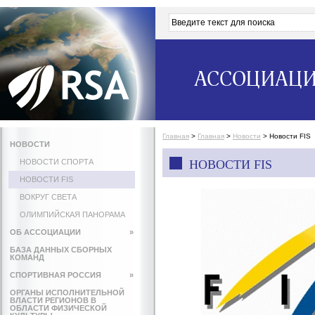
АССОЦИАЦИ
Главная
>
Главная
>
Новости
>
Новости FIS
НОВОСТИ
НОВОСТИ СПОРТА
НОВОСТИ FIS
НОВОСТИ FIS
ВОКРУГ СВЕТА
ОЛИМПИЙСКАЯ ПАНОРАМА
ОБ АССОЦИАЦИИ
»
БАЗА ДАННЫХ СБОРНЫХ
КОМАНД
СПОРТИВНАЯ РОССИЯ
»
ОРГАНЫ ИСПОЛНИТЕЛЬНОЙ
ВЛАСТИ РЕГИОНОВ В
ОБЛАСТИ ФИЗИЧЕСКОЙ