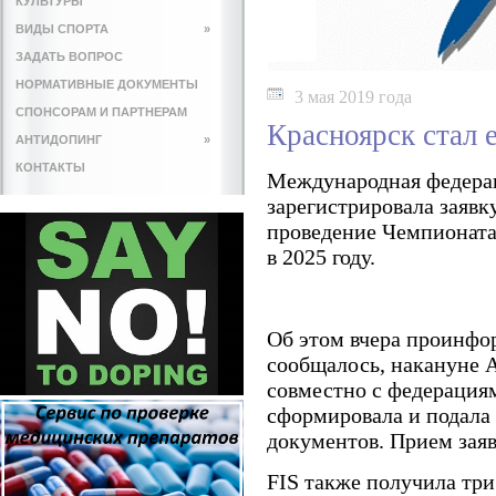
КУЛЬТУРЫ
ВИДЫ СПОРТА
»
ЗАДАТЬ ВОПРОС
НОРМАТИВНЫЕ ДОКУМЕНТЫ
3 мая 2019 года
СПОНСОРАМ И ПАРТНЕРАМ
Красноярск стал 
АНТИДОПИНГ
»
КОНТАКТЫ
Международная федерац
зарегистрировала заявк
проведение Чемпионата
в 2025 году.
Об этом вчера проинфо
сообщалось, накануне 
совместно с федерация
сформировала и подала
документов. Прием заяв
FIS также получила три