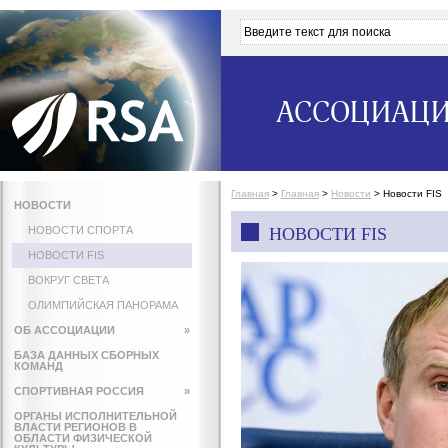
АССОЦИАЦИ
Главная
>
Главная
>
Новости
>
Новости FIS
НОВОСТИ
НОВОСТИ СПОРТА
НОВОСТИ FIS
НОВОСТИ FIS
ВОКРУГ СВЕТА
ОЛИМПИЙСКАЯ ПАНОРАМА
ОБ АССОЦИАЦИИ
»
БАЗА ДАННЫХ СБОРНЫХ
КОМАНД
СПОРТИВНАЯ РОССИЯ
»
ОРГАНЫ ИСПОЛНИТЕЛЬНОЙ
ВЛАСТИ РЕГИОНОВ В
ОБЛАСТИ ФИЗИЧЕСКОЙ