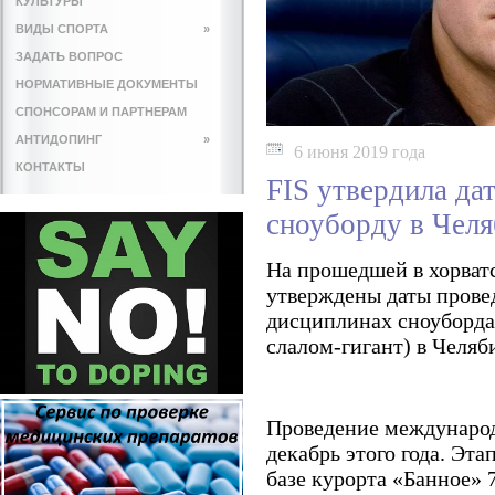
КУЛЬТУРЫ
ВИДЫ СПОРТА
»
ЗАДАТЬ ВОПРОС
НОРМАТИВНЫЕ ДОКУМЕНТЫ
СПОНСОРАМ И ПАРТНЕРАМ
АНТИДОПИНГ
»
6 июня 2019 года
КОНТАКТЫ
FIS утвердила да
сноуборду в Челя
На прошедшей в хорват
утверждены даты прове
дисциплинах сноуборда
слалом-гигант) в Челяб
Проведение международ
декабрь этого года. Эт
базе курорта «Банное» 