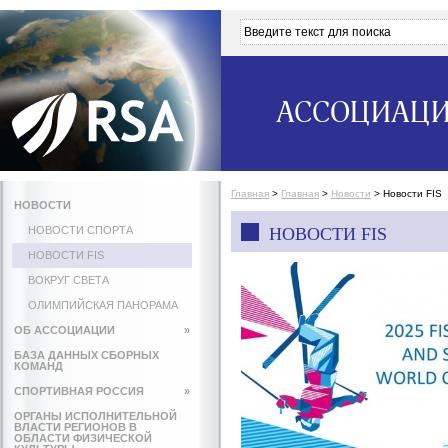
АССОЦИАЦИ
Главная
>
Главная
>
Новости
>
Новости FIS
НОВОСТИ
НОВОСТИ СПОРТА
НОВОСТИ FIS
НОВОСТИ FIS
ВОКРУГ СВЕТА
ОЛИМПИЙСКАЯ ПАНОРАМА
ОБ АССОЦИАЦИИ
»
БАЗА ДАННЫХ СБОРНЫХ
КОМАНД
СПОРТИВНАЯ РОССИЯ
»
ОРГАНЫ ИСПОЛНИТЕЛЬНОЙ
ВЛАСТИ РЕГИОНОВ В
ОБЛАСТИ ФИЗИЧЕСКОЙ