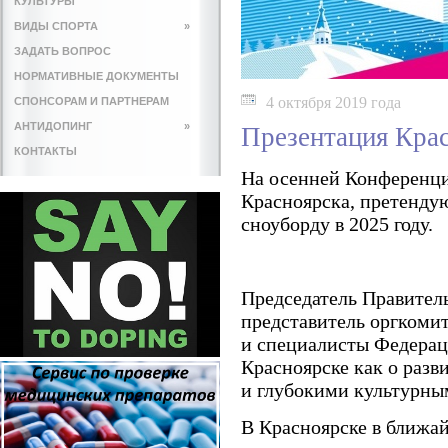
КУЛЬТУРЫ
ВИДЫ СПОРТА
»
ЗАДАТЬ ВОПРОС
НОРМАТИВНЫЕ ДОКУМЕНТЫ
4 октября 2019 года
СПОНСОРАМ И ПАРТНЕРАМ
АНТИДОПИНГ
»
Презентация Крас
КОНТАКТЫ
На осенней Конференци
Красноярска, претенду
сноуборду в 2025 году.
Председатель Правител
представитель оргкоми
и специалисты Федерац
Красноярске как о раз
и глубокими культурны
В Красноярске в ближа