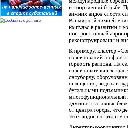
международные соревно
и спортивной борьбе. П
зимних видов спорта ст
Всемирной зимней унив
импульс в развитии и 
построен новый аэропо
реконструированы и вн
К примеру, кластер «Со
соревнований по фриста
гордость региона. На 
соревновательных трасс
сноуборду, оборудованн
освещения, видео- и а
бугельными подъемника
многофункциональный к
административные блоки
от центра города, что 
этих видов спорта и уп
Директор-координатор 