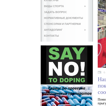
КУЛЬТУРЫ
ВИДЫ СПОРТА
»
ЗАДАТЬ ВОПРОС
НОРМАТИВНЫЕ ДОКУМЕНТЫ
СПОНСОРАМ И ПАРТНЕРАМ
АНТИДОПИНГ
»
КОНТАКТЫ
6
На
пок
соо
Помим
прыгу