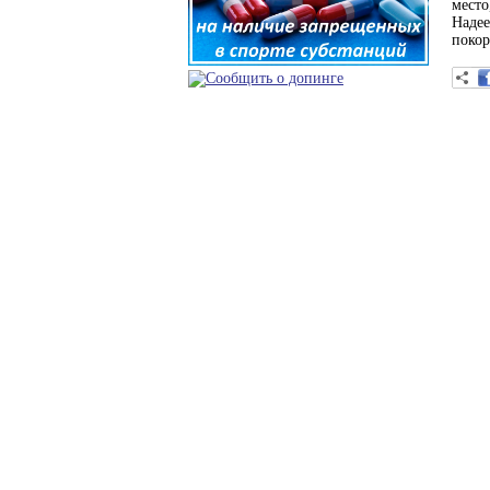
место
Надее
покор