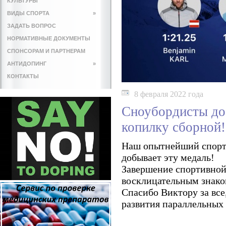
КУЛЬТУРЫ
ВИДЫ СПОРТА
»
ЗАДАТЬ ВОПРОС
НОРМАТИВНЫЕ ДОКУМЕНТЫ
СПОНСОРАМ И ПАРТНЕРАМ
АНТИДОПИНГ
»
КОНТАКТЫ
8 февраля 2022 года
Сноубордисты до
копилку сборной!
Наш опытнейший спортс
добывает эту медаль!
Завершение спортивной 
восклицательным знако
Спасибо Виктору за все
развития параллельных