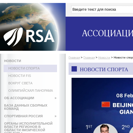
АССОЦИАЦИ
Главная
>
Главная
>
Новости
>
Новости спо
НОВОСТИ
НОВОСТИ СПОРТА
НОВОСТИ СПОРТА
НОВОСТИ FIS
ВОКРУГ СВЕТА
ОЛИМПИЙСКАЯ ПАНОРАМА
ОБ АССОЦИАЦИИ
»
БАЗА ДАННЫХ СБОРНЫХ
КОМАНД
СПОРТИВНАЯ РОССИЯ
»
ОРГАНЫ ИСПОЛНИТЕЛЬНОЙ
ВЛАСТИ РЕГИОНОВ В
ОБЛАСТИ ФИЗИЧЕСКОЙ