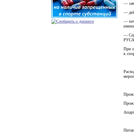
— зач
— дей
— печ
именн
— Сер
РУСАД
При о
к спо
Расхо
мероп
Прож
Прож
Апарт
Питан