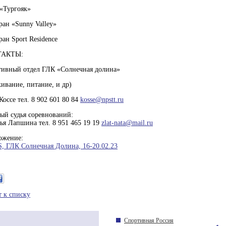
«Тургояк»
ран «Sunny Valley»
ран Sport Residence
ТАКТЫ:
ивный отдел ГЛК «Солнечная долина»
ивание, питание, и др)
Коссе тел. 8 902 601 80 84
kosse@npstt.ru
ый судья соревнований:
ья Лапшина тел. 8 951 465 19 19
zlat-nata@mail.ru
ожение:
S, ГЛК Солнечная Долина, 16-20.02.23
т к списку
Спортивная Россия