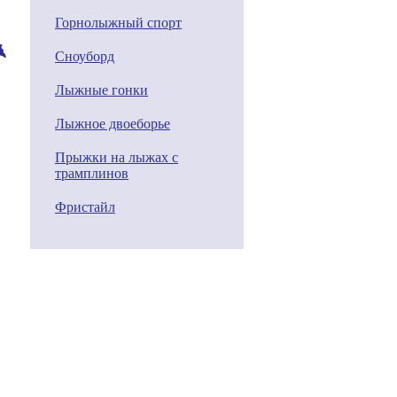
Горнолыжный спорт
Сноуборд
Лыжные гонки
Лыжное двоеборье
Прыжки на лыжах с
трамплинов
Фристайл