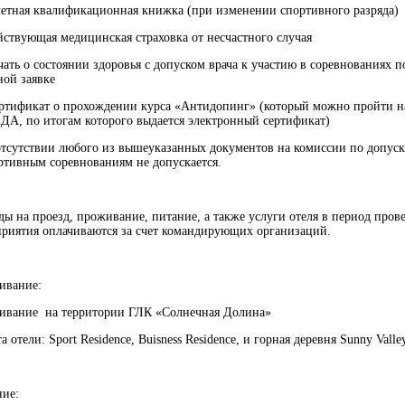
етная квалификационная книжка (при изменении спортивного разряда)
ствующая медицинская страховка от несчастного случая
ать о состоянии здоровья с допуском врача к участию в соревнованиях п
ой заявке
тификат о прохождении курса «Антидопинг» (который можно пройти на
А, по итогам которого выдается электронный сертификат)
тсутствии любого из вышеуказанных документов на комиссии по допуск
ртивным соревнованиям не допускается.
ды на проезд, проживание, питание, а также услуги отеля в период пров
риятия оплачиваются за счет командирующих организаций.
ивание:
ивание на территории ГЛК «Солнечная Долина»
а отели: Sport Residence, Buisness Residence, и горная деревня Sunny Valle
ие: