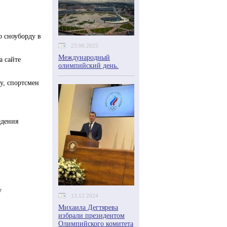
о сноуборду в
23.06.2025
Международный
 сайте
олимпийский день.
у, спортсмен
едения
y
13.12.2024
Михаила Дегтярева
избрали президентом
Олимпийского комитета