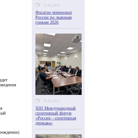
11.02.2026
Фосагро чемпионат
России по лыжным
гонкам 2026
удет
оведения
29.10.2025
ся
XIII Международный
ный
спортивный форум
«Россия – спортивная
держава»
 рождении)