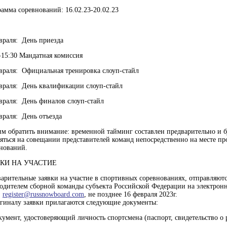
амма соревнований: 16.02.23-20.02.23
враля: День приезда
-15:30 Мандатная комиссия
враля: Официальная тренировка слоуп-стайл
враля: День квалификации слоуп-стайл
враля: День финалов слоуп-стайл
враля: День отъезда
м обратить внимание: временной тайминг составлен предварительно и б
яться на совещании представителей команд непосредственно на месте пр
нований.
КИ НА УЧАСТИЕ
арительные заявки на участие в спортивных соревнованиях, отправляют
одителем сборной команды субъекта Российской Федерации на электрон
:
register@russnowboard.com
, не позднее 16 февраля 2023г.
гиналу заявки прилагаются следующие документы:
умент, удостоверяющий личность спортсмена (паспорт, свидетельство о