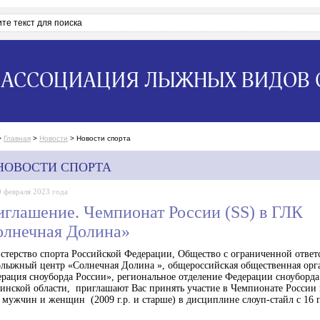
АССОЦИАЦИЯ ЛЫЖНЫХ ВИДОВ 
>
Главная
>
Новости
>
Новости спорта
НОВОСТИ СПОРТА
0 февраля 2023 года
глашение. Чемпионат России (SS) в ГЛК
олнечная Долина»
терство спорта Российской Федерации, Общество с ограниченной ответ
лыжный центр «Солнечная Долина », общероссийская общественная орг
рация сноуборда России», региональное отделение Федерации сноуборда
инской области, приглашают Вас принять участие в Чемпионате России 
 мужчин и женщин (2009 г.р. и старше) в дисциплине слоуп-стайл с 16 
.