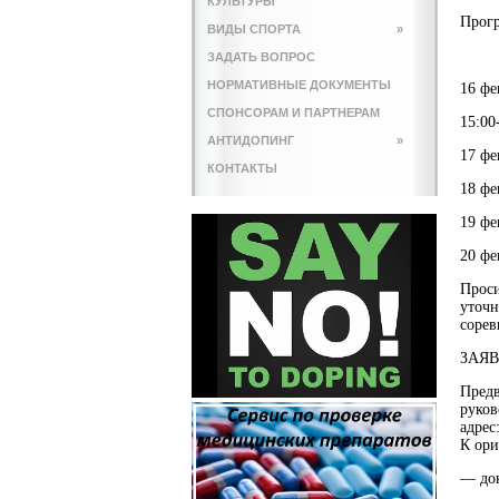
КУЛЬТУРЫ
Прогр
ВИДЫ СПОРТА
»
ЗАДАТЬ ВОПРОС
НОРМАТИВНЫЕ ДОКУМЕНТЫ
16 фе
СПОНСОРАМ И ПАРТНЕРАМ
15:00
АНТИДОПИНГ
»
17 фе
КОНТАКТЫ
18 фе
19 фе
20 фе
Проси
уточн
сорев
ЗАЯВ
Предв
руков
адрес
К ори
— док