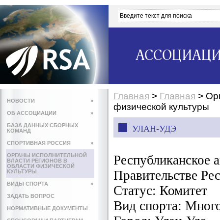
АССОЦИАЦИ
Главная
>
Главная
>
Ор
НОВОСТИ
»
физической культуры
ОБ АССОЦИАЦИИ
»
БАЗА ДАННЫХ СБОРНЫХ
УЛАН-УДЭ
КОМАНД
СПОРТИВНАЯ РОССИЯ
»
ОРГАНЫ ИСПОЛНИТЕЛЬНОЙ
Республиканское а
ВЛАСТИ РЕГИОНОВ В
ОБЛАСТИ ФИЗИЧЕСКОЙ
Правительстве Ре
КУЛЬТУРЫ
ВИДЫ СПОРТА
»
Статус:
Комитет
ЗАДАТЬ ВОПРОС
Вид спорта:
Мног
НОРМАТИВНЫЕ ДОКУМЕНТЫ