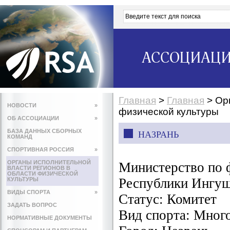
АССОЦИАЦИ
Главная
>
Главная
>
Ор
НОВОСТИ
»
физической культуры
ОБ АССОЦИАЦИИ
»
БАЗА ДАННЫХ СБОРНЫХ
НАЗРАНЬ
КОМАНД
СПОРТИВНАЯ РОССИЯ
»
ОРГАНЫ ИСПОЛНИТЕЛЬНОЙ
Министерство по ф
ВЛАСТИ РЕГИОНОВ В
ОБЛАСТИ ФИЗИЧЕСКОЙ
Республики Ингу
КУЛЬТУРЫ
ВИДЫ СПОРТА
»
Статус:
Комитет
ЗАДАТЬ ВОПРОС
Вид спорта:
Мног
НОРМАТИВНЫЕ ДОКУМЕНТЫ