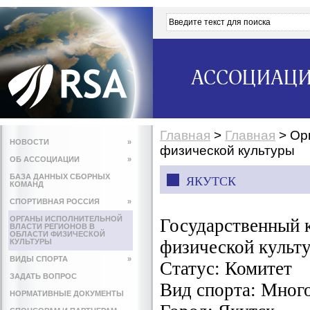
АССОЦИАЦИ
Главная
>
Главная
>
Ор
НОВОСТИ
»
физической культуры
ОБ АССОЦИАЦИИ
»
БАЗА ДАННЫХ СБОРНЫХ
ЯКУТСК
КОМАНД
СПОРТИВНАЯ РОССИЯ
»
ОРГАНЫ ИСПОЛНИТЕЛЬНОЙ
Государственный к
ВЛАСТИ РЕГИОНОВ В
ОБЛАСТИ ФИЗИЧЕСКОЙ
физической культу
КУЛЬТУРЫ
ВИДЫ СПОРТА
»
Статус:
Комитет
ЗАДАТЬ ВОПРОС
Вид спорта:
Мног
НОРМАТИВНЫЕ ДОКУМЕНТЫ