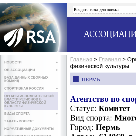
АССОЦИАЦИ
Главная
>
Главная
>
Ор
НОВОСТИ
»
физической культуры
ОБ АССОЦИАЦИИ
»
БАЗА ДАННЫХ СБОРНЫХ
ПЕРМЬ
КОМАНД
СПОРТИВНАЯ РОССИЯ
»
ОРГАНЫ ИСПОЛНИТЕЛЬНОЙ
Агентство по спо
ВЛАСТИ РЕГИОНОВ В
ОБЛАСТИ ФИЗИЧЕСКОЙ
Статус:
Комитет
КУЛЬТУРЫ
ВИДЫ СПОРТА
»
Вид спорта:
Мног
ЗАДАТЬ ВОПРОС
Город:
Пермь
НОРМАТИВНЫЕ ДОКУМЕНТЫ