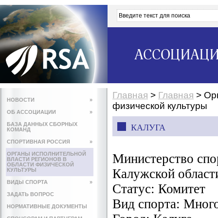
АССОЦИАЦИ
Главная
>
Главная
>
Ор
НОВОСТИ
»
физической культуры
ОБ АССОЦИАЦИИ
»
БАЗА ДАННЫХ СБОРНЫХ
КАЛУГА
КОМАНД
СПОРТИВНАЯ РОССИЯ
»
ОРГАНЫ ИСПОЛНИТЕЛЬНОЙ
Министерство спо
ВЛАСТИ РЕГИОНОВ В
ОБЛАСТИ ФИЗИЧЕСКОЙ
Калужской област
КУЛЬТУРЫ
ВИДЫ СПОРТА
»
Статус:
Комитет
ЗАДАТЬ ВОПРОС
Вид спорта:
Мног
НОРМАТИВНЫЕ ДОКУМЕНТЫ