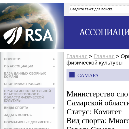
АССОЦИАЦИ
Главная
>
Главная
>
Ор
НОВОСТИ
»
физической культуры
ОБ АССОЦИАЦИИ
»
БАЗА ДАННЫХ СБОРНЫХ
САМАРА
КОМАНД
СПОРТИВНАЯ РОССИЯ
»
ОРГАНЫ ИСПОЛНИТЕЛЬНОЙ
Министерство спо
ВЛАСТИ РЕГИОНОВ В
ОБЛАСТИ ФИЗИЧЕСКОЙ
Самарской област
КУЛЬТУРЫ
ВИДЫ СПОРТА
»
Статус:
Комитет
ЗАДАТЬ ВОПРОС
Вид спорта:
Мног
НОРМАТИВНЫЕ ДОКУМЕНТЫ