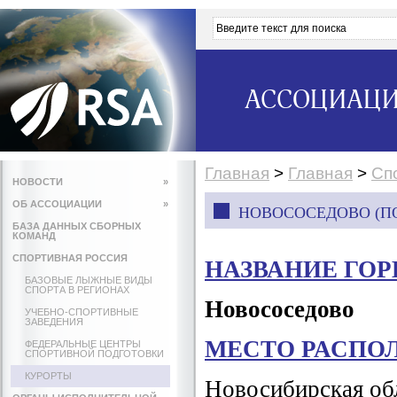
АССОЦИАЦИ
Главная
>
Главная
>
Сп
НОВОСТИ
»
ОБ АССОЦИАЦИИ
»
НОВОСОСЕДОВО (П
БАЗА ДАННЫХ СБОРНЫХ
КОМАНД
СПОРТИВНАЯ РОССИЯ
НАЗВАНИЕ ГО
БАЗОВЫЕ ЛЫЖНЫЕ ВИДЫ
СПОРТА В РЕГИОНАХ
Новососедово
УЧЕБНО-СПОРТИВНЫЕ
ЗАВЕДЕНИЯ
МЕСТО РАСПО
ФЕДЕРАЛЬНЫЕ ЦЕНТРЫ
СПОРТИВНОЙ ПОДГОТОВКИ
КУРОРТЫ
Новосибирская об