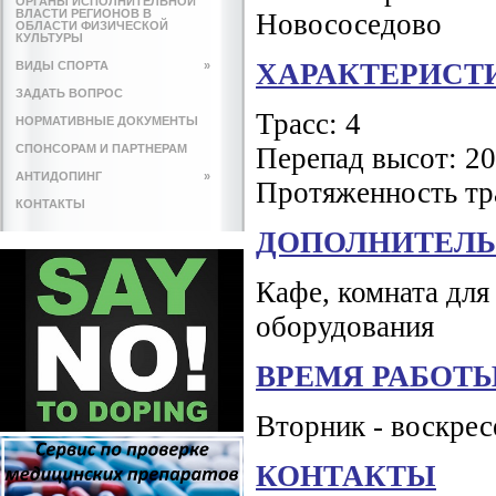
ОРГАНЫ ИСПОЛНИТЕЛЬНОЙ
ВЛАСТИ РЕГИОНОВ В
Новососедово
ОБЛАСТИ ФИЗИЧЕСКОЙ
КУЛЬТУРЫ
ХАРАКТЕРИСТ
ВИДЫ СПОРТА
»
ЗАДАТЬ ВОПРОС
Трасс: 4
НОРМАТИВНЫЕ ДОКУМЕНТЫ
СПОНСОРАМ И ПАРТНЕРАМ
Перепад высот: 20
АНТИДОПИНГ
»
Протяженность тра
КОНТАКТЫ
ДОПОЛНИТЕЛЬ
Кафе, комната для
оборудования
ВРЕМЯ РАБОТ
Вторник - воскресе
КОНТАКТЫ