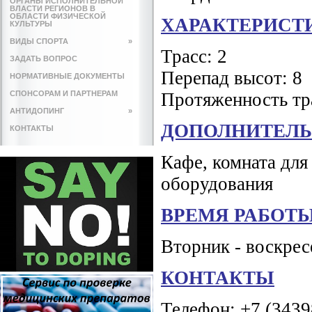
ОРГАНЫ ИСПОЛНИТЕЛЬНОЙ
ВЛАСТИ РЕГИОНОВ В
ОБЛАСТИ ФИЗИЧЕСКОЙ
ХАРАКТЕРИСТ
КУЛЬТУРЫ
ВИДЫ СПОРТА
»
Трасс: 2
ЗАДАТЬ ВОПРОС
Перепад высот: 8
НОРМАТИВНЫЕ ДОКУМЕНТЫ
СПОНСОРАМ И ПАРТНЕРАМ
Протяженность тр
АНТИДОПИНГ
»
ДОПОЛНИТЕЛЬ
КОНТАКТЫ
Кафе, комната для
оборудования
ВРЕМЯ РАБОТ
Вторник - воскресе
КОНТАКТЫ
Телефон: +7 (3439