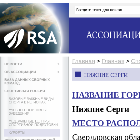
АССОЦИАЦИ
Главная
>
Главная
>
Сп
НОВОСТИ
»
ОБ АССОЦИАЦИИ
»
НИЖНИЕ СЕРГИ
БАЗА ДАННЫХ СБОРНЫХ
КОМАНД
СПОРТИВНАЯ РОССИЯ
НАЗВАНИЕ ГО
БАЗОВЫЕ ЛЫЖНЫЕ ВИДЫ
СПОРТА В РЕГИОНАХ
Нижние Серги
УЧЕБНО-СПОРТИВНЫЕ
ЗАВЕДЕНИЯ
МЕСТО РАСПО
ФЕДЕРАЛЬНЫЕ ЦЕНТРЫ
СПОРТИВНОЙ ПОДГОТОВКИ
КУРОРТЫ
Свердловская обла