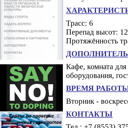
ОРГАНЫ ИСПОЛНИТЕЛЬНОЙ
ВЛАСТИ РЕГИОНОВ В
ОБЛАСТИ ФИЗИЧЕСКОЙ
ХАРАКТЕРИСТ
КУЛЬТУРЫ
ВИДЫ СПОРТА
»
Трасс: 6
ЗАДАТЬ ВОПРОС
Перепад высот: 12
НОРМАТИВНЫЕ ДОКУМЕНТЫ
СПОНСОРАМ И ПАРТНЕРАМ
Протяжённость тр
АНТИДОПИНГ
»
ДОПОЛНИТЕЛЬ
КОНТАКТЫ
Кафе, комната для
оборудования, гос
ВРЕМЯ РАБОТ
Вторник - воскресе
КОНТАКТЫ
Тел.: +7 (8553) 37