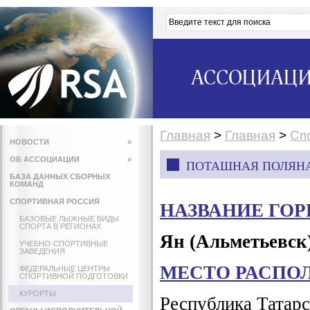
АССОЦИАЦИ
Главная
>
Главная
>
Сп
НОВОСТИ
»
ОБ АССОЦИАЦИИ
»
ПОТАШНАЯ ПОЛЯНА
БАЗА ДАННЫХ СБОРНЫХ
КОМАНД
СПОРТИВНАЯ РОССИЯ
НАЗВАНИЕ ГО
БАЗОВЫЕ ЛЫЖНЫЕ ВИДЫ
СПОРТА В РЕГИОНАХ
Ян (Альметьевск
УЧЕБНО-СПОРТИВНЫЕ
ЗАВЕДЕНИЯ
МЕСТО РАСПО
ФЕДЕРАЛЬНЫЕ ЦЕНТРЫ
СПОРТИВНОЙ ПОДГОТОВКИ
КУРОРТЫ
Республика Татарс