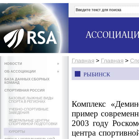
АССОЦИАЦИ
Главная
>
Главная
>
Сп
НОВОСТИ
»
ОБ АССОЦИАЦИИ
»
РЫБИНСК
БАЗА ДАННЫХ СБОРНЫХ
КОМАНД
СПОРТИВНАЯ РОССИЯ
БАЗОВЫЕ ЛЫЖНЫЕ ВИДЫ
Комплекс «Демин
СПОРТА В РЕГИОНАХ
УЧЕБНО-СПОРТИВНЫЕ
пример современн
ЗАВЕДЕНИЯ
ФЕДЕРАЛЬНЫЕ ЦЕНТРЫ
2003 году Роском
СПОРТИВНОЙ ПОДГОТОВКИ
центра спортивной
КУРОРТЫ