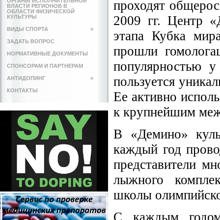
ОРГАНЫ ИСПОЛНИТЕЛЬНОЙ
проходят общерос
ВЛАСТИ РЕГИОНОВ В
ОБЛАСТИ ФИЗИЧЕСКОЙ
2009 гг. Центр 
КУЛЬТУРЫ
ВИДЫ СПОРТА
»
этапа Кубка мир
ЗАДАТЬ ВОПРОС
прошли гомолога
НОРМАТИВНЫЕ ДОКУМЕНТЫ
популярностью у
СПОНСОРАМ И ПАРТНЕРАМ
пользуется уникал
АНТИДОПИНГ
»
КОНТАКТЫ
Ее активно испол
к крупнейшим меж
В «Демино» куль
каждый год прово
представители мн
лыжного комплек
школы олимпийско
С каждым годом