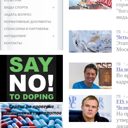
КУЛЬТУРЫ
горн
ВИДЫ СПОРТА
»
"бог
ЗАДАТЬ ВОПРОС
меда
НОРМАТИВНЫЕ ДОКУМЕНТЫ
СПОНСОРАМ И ПАРТНЕРАМ
8 
Четы
АНТИДОПИНГ
»
Этап
КОНТАКТЫ
Моск
7 
На п
Во в
кадр
6 
FIS 
Челя
На п
утве
дисц