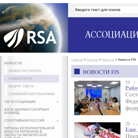
АССОЦИАЦИ
Главная
>
Главная
>
Новости
>
Новости FIS
НОВОСТИ
НОВОСТИ СПОРТА
НОВОСТИ FIS
НОВОСТИ FIS
27
ВОКРУГ СВЕТА
Рабо
Сост
ОЛИМПИЙСКАЯ ПАНОРАМА
Феде
ОБ АССОЦИАЦИИ
»
феде
БАЗА ДАННЫХ СБОРНЫХ
КОМАНД
СПОРТИВНАЯ РОССИЯ
»
8 
ОРГАНЫ ИСПОЛНИТЕЛЬНОЙ
Еще 
ВЛАСТИ РЕГИОНОВ В
Пред
ОБЛАСТИ ФИЗИЧЕСКОЙ