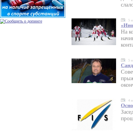
слал
5 
«Ино
На к
начи
конт
5 
Санд
Сове
прыж
окон
4 
Осно
Засе
прош