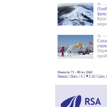
4 
Одоб
фрис
Крас
миро
4 
Саха
горн
Перв
прой
Новости 71 - 80 из 1042
Начало
|
Пред.
|
6
7
8
9
10
|
След.