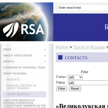
Home
>
Sport in Russia
NEWS
»
ABOUT ASSOCIATION
»
CONTACTS
SPORTS
»
DATABASE OF NATIONAL TEAM
Filter
SPORT IN RUSSIA
Статус:
RESORTS
Город:
FEDERAL CENTERS OF
SPORT TRAINING
SPORT SCHOOLS
EXECUTIVE BRANCH OF
RUSSIAN FEDERATION
«Великолукская 
CONSTITUENT MEMBERS IN THE